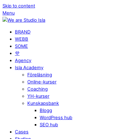
Skip to content
Menu
BRAND
WEBB
SOME
💜
Agency
Isla Academy
Föreläsning
Online-kurser
Coaching
YH-kurser
Kunskapsbank
Blogg
WordPress hub
SEO hub
Cases
Studion