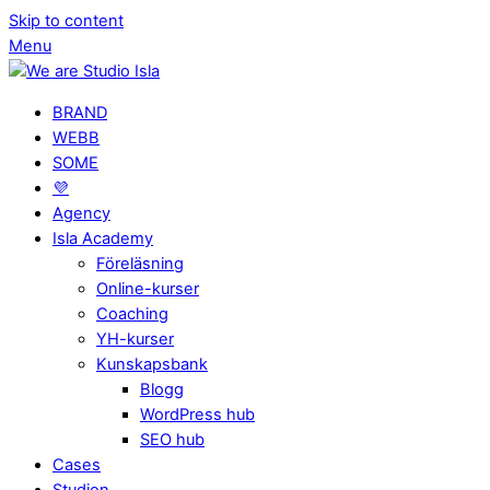
Skip to content
Menu
BRAND
WEBB
SOME
💜
Agency
Isla Academy
Föreläsning
Online-kurser
Coaching
YH-kurser
Kunskapsbank
Blogg
WordPress hub
SEO hub
Cases
Studion