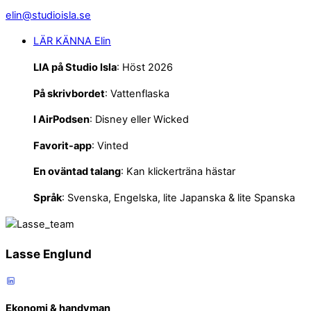
elin@studioisla.se
LÄR KÄNNA Elin
LIA på Studio Isla
: Höst 2026
På skrivbordet
: Vattenflaska
I
AirPodsen
: Disney eller Wicked
Favorit-app
: Vinted
En oväntad talang
: Kan klickerträna hästar
Språk
: Svenska, Engelska, lite Japanska & lite Spanska
Lasse Englund
Ekonomi & handyman