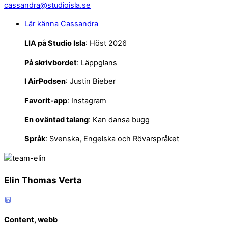
cassandra@studioisla.se
Lär känna Cassandra
LIA på Studio Isla
: Höst 2026
På skrivbordet
: Läppglans
I
AirPodsen
: Justin Bieber
Favorit-app
: Instagram
En oväntad talang
: Kan dansa bugg
Språk
: Svenska, Engelska och Rövarspråket
Elin Thomas Verta
Content, webb