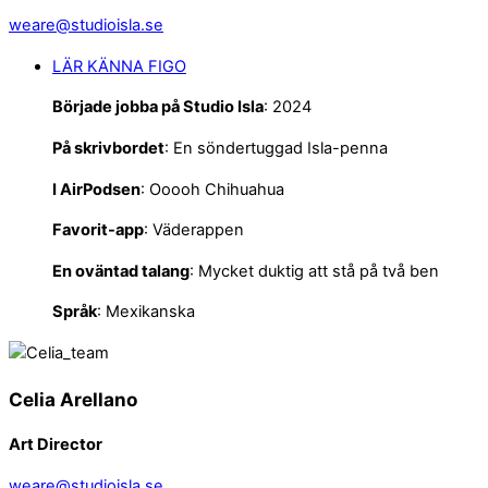
weare@studioisla.se
LÄR KÄNNA FIGO
Började jobba på Studio Isla
: 2024
På skrivbordet
: En söndertuggad Isla-penna
I
AirPodsen
: Ooooh Chihuahua
Favorit-app
: Väderappen
En oväntad talang
: Mycket duktig att stå på två ben
Språk
: Mexikanska
Celia Arellano
Art Director
weare@studioisla.se