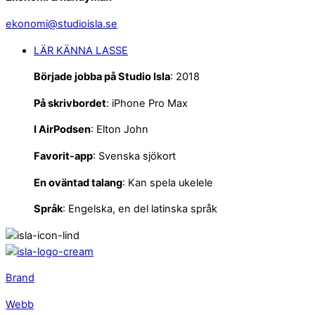
ekonomi@studioisla.se
LÄR KÄNNA LASSE
Började jobba på Studio Isla
: 2018
På skrivbordet
: iPhone Pro Max
I
AirPodsen
: Elton John
Favorit-app
: Svenska sjökort
En oväntad talang
: Kan spela ukelele
Språk
: Engelska, en del latinska språk
Brand
Webb