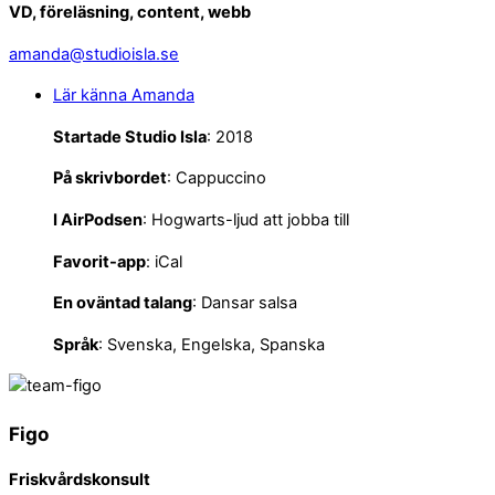
VD, föreläsning, content, webb
amanda@studioisla.se
Lär känna Amanda
Startade Studio Isla
: 2018
På skrivbordet
: Cappuccino
I
AirPodsen
: Hogwarts-ljud att jobba till
Favorit-app
: iCal
En oväntad talang
: Dansar salsa
Språk
: Svenska, Engelska, Spanska
Figo
Friskvårdskonsult