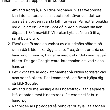
innan man laddar upp dom till webben.
Använd aldrig å, ä, ö i dina bildnamn. Vissa webbhotell
kan inte hantera dessa specialbokstäver och det kan
göra så att bilden i värsta fall inte visas. Var extra försiktig
när du gjort en Screen Shot då bilden automatiskt kan
döpas till ’Skärmavbild’. Vi brukar byta ut å och ä till a,
samt byta ö till o.
Försök att få med en variant av ditt primära sökord på
sidan där bilden ska läggas upp. T ex, är det en sida som
handlar om hundar, ha gärna med det ordet i namnet på
bilden. Det ger Google extra-information om vad sidan
handlar om.
Det viktigaste är dock att namnet på bilden förklarar vad
man ser på bilden. Det kommer såklart även hjälpa dig
på bild-Google.
Använd inte mellanslag eller understräck utan separera
istället orden med bindestreck. Ett exempel är brun-
hund.jpg
När bilden är uppladdad så behöver du fylla i alt-taggen