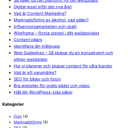
Så väljer du rätt plattform för din webbplats
Digital reset inför det nya året
Vad är Content Marketing?
Marknadsföring av alkohol, vad gäller?
Influencersamarbeten och skatt
Wireframe – första steget i ditt webbprojekt
Content pillars
Identifiera din målgrupp
Web Guidelines – Så skapar du en konsekvent och
stilren webbplats
Hur vi planerar och skapar content för våra kunder
Vad är ett varumärke?
SEO för bilder och foton
Bra websiter för gratis bilder och video
Håll din WordPress-sida säker
Kategorier
Foto
(4)
Marknadsföring
(9)
SEO
(3)