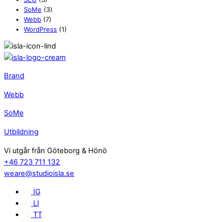
SoMe
(3)
Webb
(7)
WordPress
(1)
Brand
Webb
SoMe
Utbildning
Vi utgår från Göteborg & Hönö
+46 723 711 132
weare@studioisla.se
IG
LI
TT