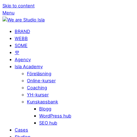
Skip to content
Menu
BRAND
WEBB
SOME
💜
Agency
Isla Academy
Föreläsning
Online-kurser
Coaching
YH-kurser
Kunskapsbank
Blogg
WordPress hub
SEO hub
Cases
Studion