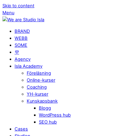
Skip to content
Menu
BRAND
WEBB
SOME
💜
Agency
Isla Academy
Föreläsning
Online-kurser
Coaching
YH-kurser
Kunskapsbank
Blogg
WordPress hub
SEO hub
Cases
Studion