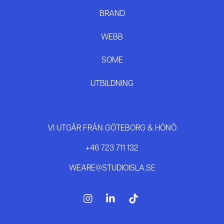
BRAND
WEBB
SOME
UTBILDNING
VI UTGÅR FRÅN GÖTEBORG & HÖNÖ
+46 723 711 132
WEARE@STUDIOISLA.SE
IG
LI
TT