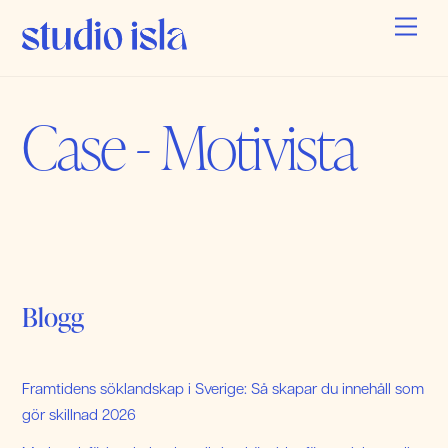
Skip
Men
to
content
Case - Motivista
Blogg
Framtidens söklandskap i Sverige: Så skapar du innehåll som
gör skillnad 2026