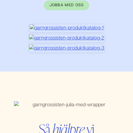
JOBBA MED OSS
Så
hjälpte
vi