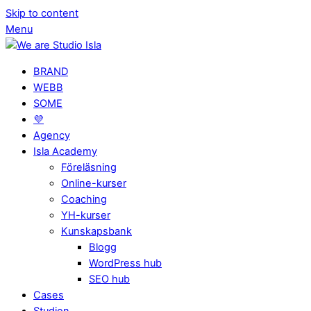
Skip to content
Menu
BRAND
WEBB
SOME
💜
Agency
Isla Academy
Föreläsning
Online-kurser
Coaching
YH-kurser
Kunskapsbank
Blogg
WordPress hub
SEO hub
Cases
Studion